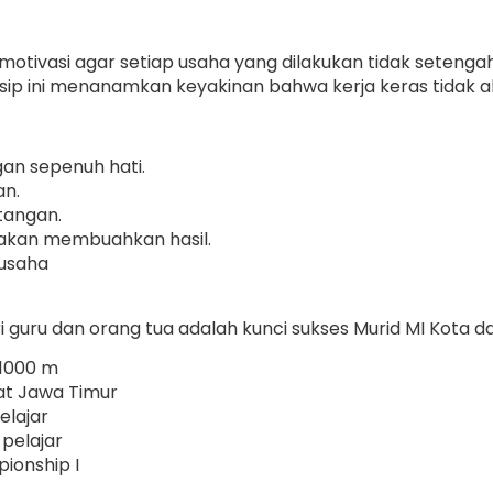
motivasi agar setiap usaha yang dilakukan tidak seteng
insip ini menanamkan keyakinan bahwa kerja keras tidak a
an sepenuh hati.
an.
tangan.
akan membuahkan hasil.
rusaha
i guru dan orang tua adalah kunci sukses Murid MI Kota da
 1000 m
kat Jawa Timur
elajar
pelajar
ionship I