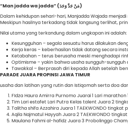
“Man jadda wa jadda” (مَنْ جَدَّ وَجَدَ)
Dalam kehidupan sehari-hari, Manjadda Wajada menjadi 
Meskipun hasilnya terkadang tidak langsung terlihat, pr
Nilai utama yang terkandung dalam ungkapan ini adalah:
Kesungguhan – segala sesuatu harus dilakukan deng
Kerja keras – keberhasilan tidak datang secara inst
Ketabahan – terus berusaha meski menghadapi rin
Optimisme – yakin bahwa usaha sungguh-sungguh 
Tawakkal – Berprasah diri kepada Allah setelah be
PARADE JUARA PROPINSI JAWA TIMUR
usaha dan latihan yang rutin dan Istiqomah serta doa dar
FIdza Haura Amirra Purnomo Juarai 1 Lari marathon
Tim Lari estafet Lari Putra Kelas talent Juara 2 ting
Talitha shifa Azzahira Juara 1 TAEKWONDO tingkat p
Aqila Najmatul Hayyah Juara 2 TAEKWONDO tingkat 
Maulana Fahmi al-hafidz Juara 3 Probolinggo Champ