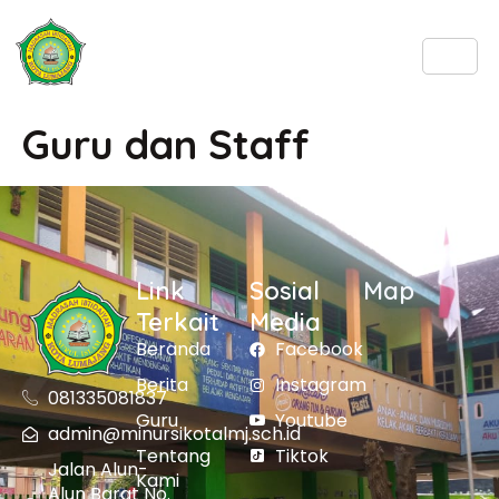
Guru dan Staff
Link
Sosial
Map
Terkait
Media
Beranda
Facebook
Berita
Instagram
081335081837
Guru
Youtube
admin@minursikotalmj.sch.id
Tentang
Tiktok
Jalan Alun-
Kami
Alun Barat No.